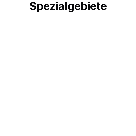
Spezialgebiete
Strafverteidigung
Es gibt keine zweite Chance, wenn es um Ihre Freiheit
geht."
Im Bereich der Strafverteidigung geht es um mehr als
nur rechtliche Fachkenntnisse – es geht um Ihre
Zukunft. Als erfahrener Strafverteidiger in Stuttgart
Mehr lesen
kämpfe ich für Ihre Rechte und setze alles daran, das
bestmögliche Ergebnis für Sie zu erzielen.
Ich stehe Ihnen zur Seite, wenn es darauf ankommt,